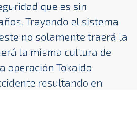
eguridad que es sin
años. Trayendo el sistema
ste no solamente traerá la
aerá la misma cultura de
La operación Tokaido
ccidente resultando en
 desde que comenzaba sus
eliminando la posibilidad