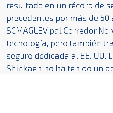
resultado en un récord de s
precedentes por más de 50 
SCMAGLEV pal Corredor Nore
tecnología, pero también tr
seguro dedicada al EE. UU. 
Shinkaen no ha tenido un a
pasajeros heridos a bordo
operaciones en 1964.
INFRAESTRUCTURA DEDICADA
El SCMAGLEV viaje en un carril-guía dedicado, tal modo 