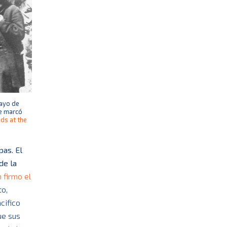
mayo de
ue marcó
ds at the
pas. El
de la
 firmo el
to,
cifico
ue sus