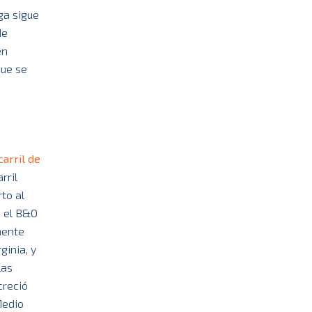
ga sigue
de
en
que se
carril de
rril
to al
, el B&O
mente
ginia, y
las
creció
Medio