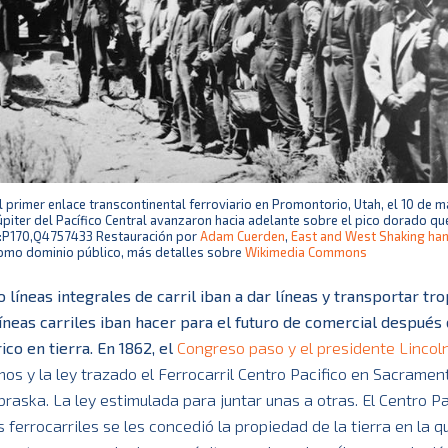
l primer enlace transcontinental ferroviario en Promontorio, Utah, el 10 de 
Júpiter del Pacífico Central avanzaron hacia adelante sobre el pico dorado q
:P170,Q4757433 Restauración por
Adam Cuerden
,
East and West Shaking han
omo dominio público, más detalles sobre
Wikimedia Commons
 líneas integrales de carril iban a dar líneas y transportar tro
neas carriles iban hacer para el futuro de comercial después 
ico en tierra. En 1862, el
Congreso paso y el presidente Lincoln
os y la ley trazado el Ferrocarril Centro Pacifico en Sacramen
braska. La ley estimulada para juntar unas a otras. El Centro Pa
 ferrocarriles se les concedió la propiedad de la tierra en la q