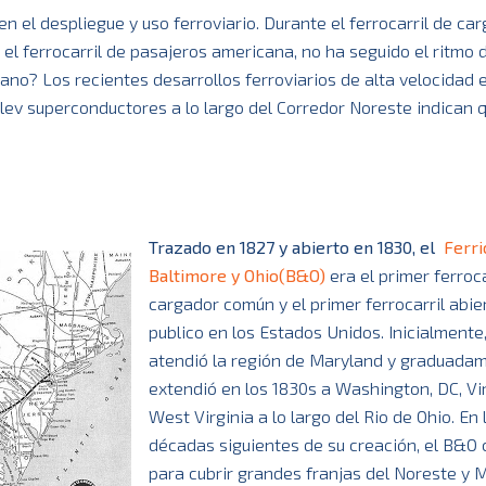
en el despliegue y uso ferroviario. Durante el ferrocarril de car
el ferrocarril de pasajeros americana, no ha seguido el ritmo 
cano? Los recientes desarrollos ferroviarios de alta velocidad 
aglev superconductores a lo largo del Corredor Noreste indican 
Trazado en 1827 y abierto en 1830, el
Ferri
Baltimore y Ohio(B&O)
era el primer ferroca
cargador común y el primer ferrocarril abier
publico en los Estados Unidos. Inicialmente
atendió la región de Maryland y graduada
extendió en los 1830s a Washington, DC, Vir
West Virginia a lo largo del Rio de Ohio. En 
décadas siguientes de su creación, el B&O 
para cubrir grandes franjas del Noreste y 