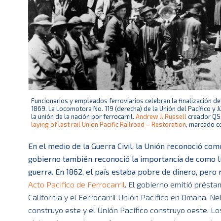
Funcionarios y empleados ferroviarios celebran la finalización de
1869. La Locomotora No. 119 (derecha) de la Unión del Pacífico y 
la unión de la nación por ferrocarril.
Andrew J. Russell
creador QS
laying of last rail Union Pacific Railroad – Restoration
, marcado c
En el medio de la Guerra Civil, la Unión reconoció como
gobierno también reconoció la importancia de como lí
guerra. En 1862, el país estaba pobre de dinero, pero r
Acto Pacifico de Ferrocarril
.
El gobierno emitió préstam
California y el Ferrocarril Unión Pacifico en Omaha, Ne
construyo este y el Unión Pacifico construyo oeste. Los