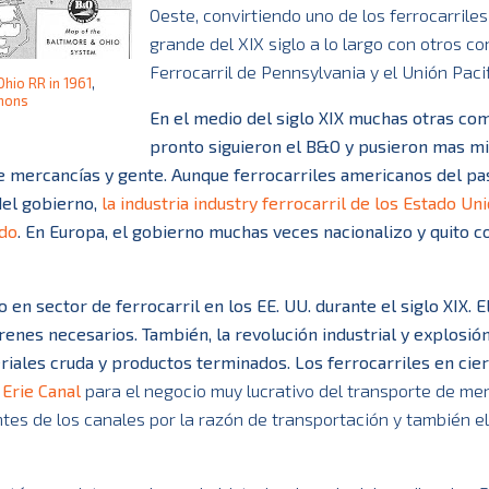
Oeste, convirtiendo uno de los ferrocarrile
grande del XIX siglo a lo largo con otros co
Ferrocarril de Pennsylvania y el Unión Pacif
Ohio RR in 1961
,
mons
En el medio del siglo XIX muchas otras co
pronto siguieron el B&O y pusieron mas mi
de mercancías y gente. Aunque ferrocarriles americanos del p
del gobierno,
la industria industry ferrocarril de los Estado Un
ado
. En Europa, el gobierno muchas veces nacionalizo y quito c
 en sector de ferrocarril en los EE. UU. durante el siglo XIX. E
enes necesarios. También, la revolución industrial y explosión
ales cruda y productos terminados. Los ferrocarriles en cie
l
Erie Canal
para el negocio muy lucrativo del transporte de me
tes de los canales por la razón de transportación y también el