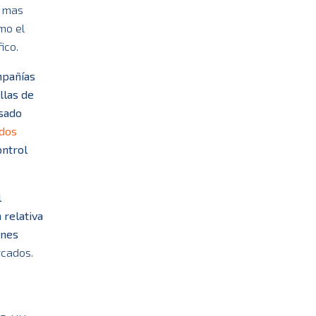
s mas
mo el
ico.
mpañías
llas de
asado
idos
ontrol
l
 relativa
rnes
rcados.