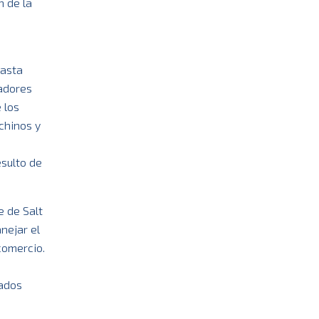
n de la
hasta
jadores
 los
chinos y
esulto de
e de Salt
nejar el
comercio.
tados