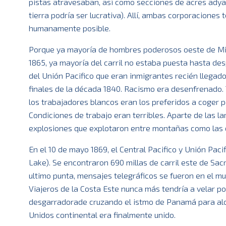
pistas atravesaban, así como secciones de acres adya
tierra podría ser lucrativa). Allí, ambas corporaciones 
humanamente posible.
Porque ya mayoría de hombres poderosos oeste de Misso
1865, ya mayoría del carril no estaba puesta hasta de
del Unión Pacifico que eran inmigrantes recién llegados
finales de la década 1840. Racismo era desenfrenado.
los trabajadores blancos eran los preferidos a coger 
Condiciones de trabajo eran terribles. Aparte de las l
explosiones que explotaron entre montañas como las d
En el 10 de mayo 1869, el Central Pacifico y Unión Pac
Lake). Se encontraron 690 millas de carril este de S
ultimo punta, mensajes telegráficos se fueron en el 
Viajeros de la Costa Este nunca más tendría a velar p
desgarradorade cruzando el istmo de Panamá para alca
Unidos continental era finalmente unido.