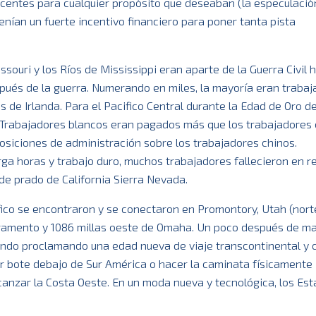
centes para cualquier propósito que deseaban (la especulació
tenían un fuerte incentivo financiero para poner tanta pista
uri y los Ríos de Mississippi eran aparte de la Guerra Civil 
spués de la guerra. Numerando en miles, la mayoría eran traba
 de Irlanda. Para el Pacifico Central durante la Edad de Oro de
 Trabajadores blancos eran pagados más que los trabajadores 
posiciones de administración sobre los trabajadores chinos.
arga horas y trabajo duro, muchos trabajadores fallecieron en r
e prado de California Sierra Nevada.
ifico se encontraron y se conectaron en Promontory, Utah (nort
acramento y 1086 millas oeste de Omaha. Un poco después de ma
mundo proclamando una edad nueva de viaje transcontinental y 
or bote debajo de Sur América o hacer la caminata físicamente
nzar la Costa Oeste. En un moda nueva y tecnológica, los Es